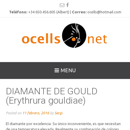
Teléfono:
+34 650.456.605 (Albert) |
Correo:
ocells@hotmail.com
MENU
DIAMANTE DE GOULD
(Erythrura gouldiae)
Posted on
11 febrero, 2016
by
Sergi
El diamante por excelencia. Su único inconveniente, es que necesitan
de una temperatura elevada. Realmente su combinación de colores