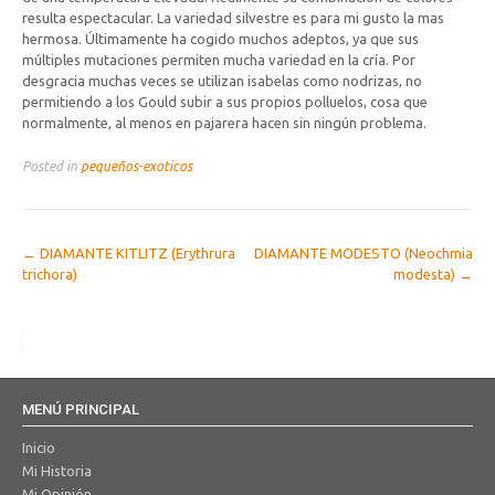
resulta espectacular. La variedad silvestre es para mi gusto la mas
hermosa. Últimamente ha cogido muchos adeptos, ya que sus
múltiples mutaciones permiten mucha variedad en la cría. Por
desgracia muchas veces se utilizan isabelas como nodrizas, no
permitiendo a los Gould subir a sus propios polluelos, cosa que
normalmente, al menos en pajarera hacen sin ningún problema.
Posted in
pequeños-exoticos
Post
←
DIAMANTE KITLITZ (Erythrura
DIAMANTE MODESTO (Neochmia
trichora)
modesta)
→
navigation
MENÚ PRINCIPAL
Inicio
Mi Historia
Mi Opinión