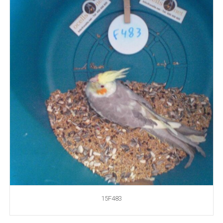
15F483