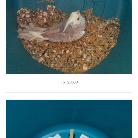
15P20533