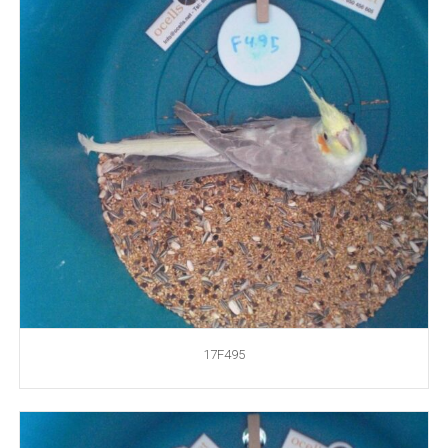
17F495