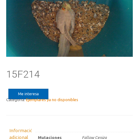
15F214
Me interesa
Categoría:
Ejemplares ya no disponibles
Información
adicional
Mutaciones
Fallow Ceniza