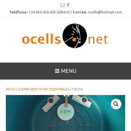
Teléfono:
+34 650.456.605 (Albert) |
Correo:
ocells@hotmail.com
MENU
INICIO
/
EJEMPLARES YA NO DISPONIBLES
/ 15F214