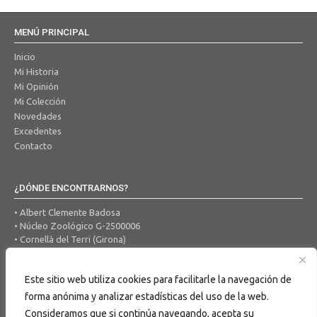
MENÚ PRINCIPAL
Inicio
Mi Historia
Mi Opinión
Mi Colección
Novedades
Excedentes
Contacto
¿DÓNDE ENCONTRARNOS?
• Albert Clemente Badosa
• Núcleo Zoológico G-2500006
• Cornellà del Terri (Girona)
• Tel. 650 456 605
• Correo Electrónico:
ocells@hotmail.com
Este sitio web utiliza cookies para facilitarle la navegación de
forma anónima y analizar estadísticas del uso de la web.
BUSCAR EN LA WEB
Consideramos que si continúa navegando, acepta su