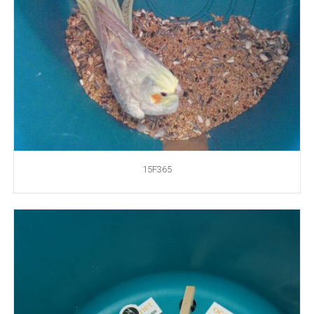
15F365