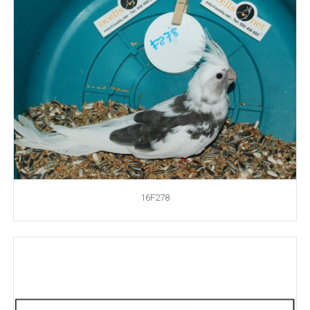
16F278