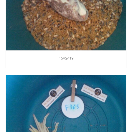
15A2419