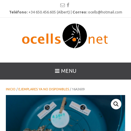
Teléfono:
+34 650.456.605 (Albert) |
Correo:
ocells@hotmail.com
MENU
INICIO
/
EJEMPLARES YA NO DISPONIBLES
/ 16A3609