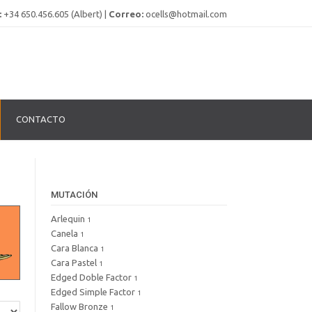
:
+34 650.456.605 (Albert) |
Correo:
ocells@hotmail.com
CONTACTO
MUTACIÓN
Arlequin
1
Canela
1
Cara Blanca
1
Cara Pastel
1
Edged Doble Factor
1
Edged Simple Factor
1
Fallow Bronze
1