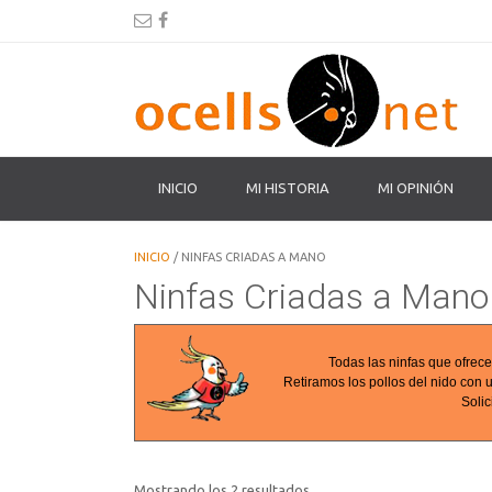
INICIO
MI HISTORIA
MI OPINIÓN
INICIO
/ NINFAS CRIADAS A MANO
Ninfas Criadas a Mano
Todas las ninfas que ofrece
Retiramos los pollos del nido con 
Solic
Ordenado
Mostrando los 2 resultados