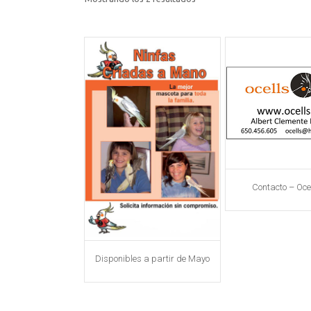
por
los
últimos
Contacto – Ocel
Disponibles a partir de Mayo