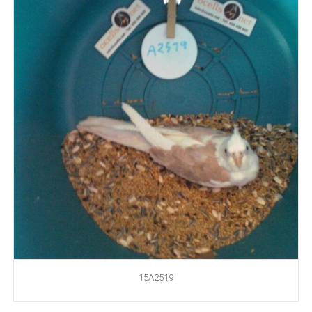
15A2519