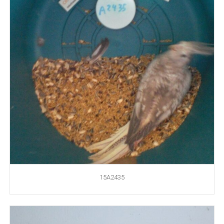
15A2435