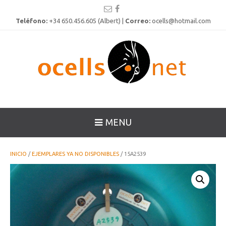
Teléfono:
+34 650.456.605 (Albert) |
Correo:
ocells@hotmail.com
MENU
INICIO
/
EJEMPLARES YA NO DISPONIBLES
/ 15A2539