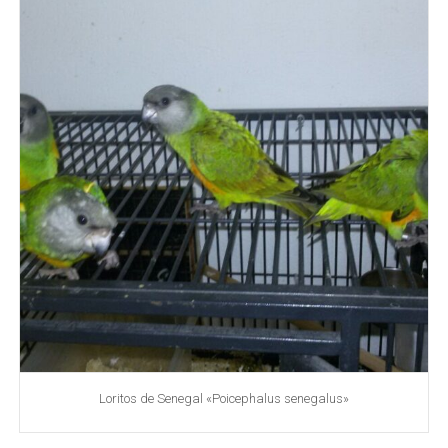
Loritos de Senegal «Poicephalus senegalus»