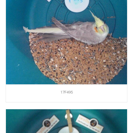
17F495