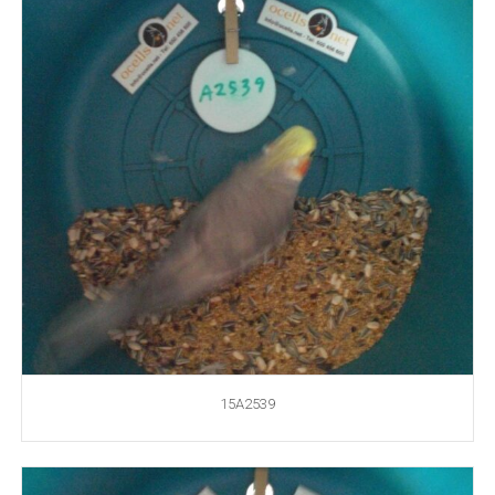
15A2539