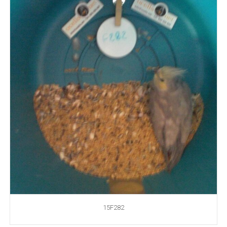
15F282