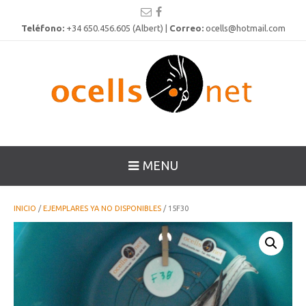
Teléfono:
+34 650.456.605 (Albert) |
Correo:
ocells@hotmail.com
MENU
INICIO
/
EJEMPLARES YA NO DISPONIBLES
/ 15F30