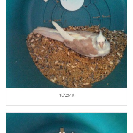
15A2519