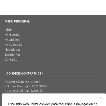
MENÚ PRINCIPAL
Inicio
Mi Historia
Mi Opinión
Mi Colección
Novedades
Excedentes
Contacto
¿DÓNDE ENCONTRARNOS?
• Albert Clemente Badosa
• Núcleo Zoológico G-2500006
• Cornellà del Terri (Girona)
• Tel. 650 456 605
• Correo Electrónico:
ocells@hotmail.com
Este sitio web utiliza cookies para facilitarle la navegación de