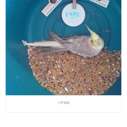
17F495