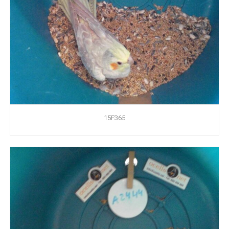
15F365