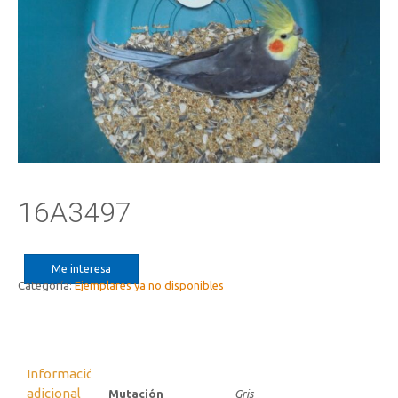
16A3497
Me interesa
Categoría:
Ejemplares ya no disponibles
Información
adicional
Mutación
Gris