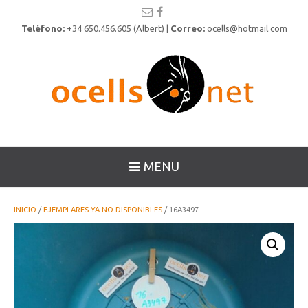
Teléfono:
+34 650.456.605 (Albert) |
Correo:
ocells@hotmail.com
MENU
INICIO
/
EJEMPLARES YA NO DISPONIBLES
/ 16A3497