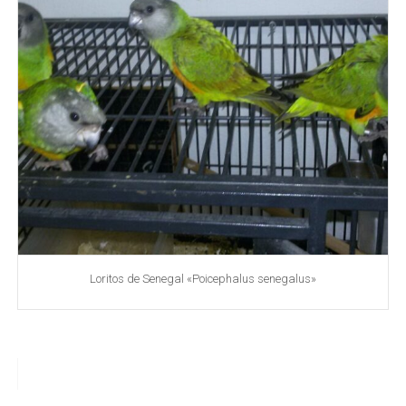
Loritos de Senegal «Poicephalus senegalus»