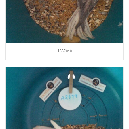
15A2646