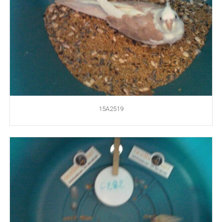
15A2519