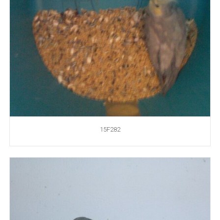
15F282