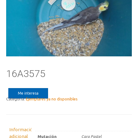
16A3575
Me interesa
Categoría:
Ejemplares ya no disponibles
Información
adicional
Mutación
Cara Pastel