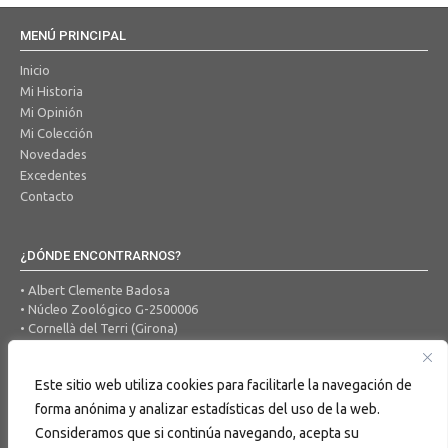
MENÚ PRINCIPAL
Inicio
Mi Historia
Mi Opinión
Mi Colección
Novedades
Excedentes
Contacto
¿DÓNDE ENCONTRARNOS?
• Albert Clemente Badosa
• Núcleo Zoológico G-2500006
• Cornellà del Terri (Girona)
• Tel. 650 456 605
• Correo Electrónico:
ocells@hotmail.com
Este sitio web utiliza cookies para facilitarle la navegación de
forma anónima y analizar estadísticas del uso de la web.
BUSCAR EN LA WEB
Consideramos que si continúa navegando, acepta su