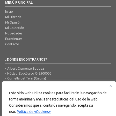
MENÚ PRINCIPAL
Inicio
Mi Historia
Mi Opinión
Mi Colección
Novedades
Excedentes
Contacto
¿DÓNDE ENCONTRARNOS?
• Albert Clemente Badosa
• Núcleo Zoológico G-2500006
• Cornellà del Terri (Girona)
• Tel. 650 456 605
• Correo Electrónico:
ocells@hotmail.com
Este sitio web utiliza cookies para facilitarle la navegación de
forma anónima y analizar estadísticas del uso de la web.
BUSCAR EN LA WEB
Consideramos que si continúa navegando, acepta su
uso.
Política de «Cookies»