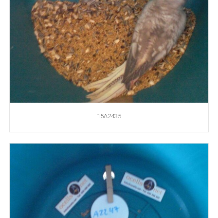
15A2435