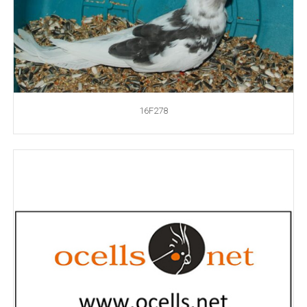
16F278