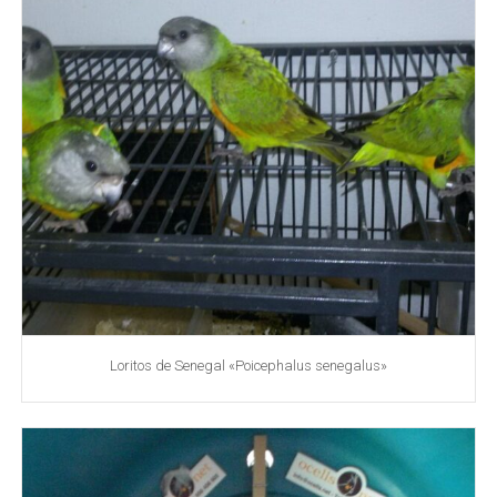
Loritos de Senegal «Poicephalus senegalus»