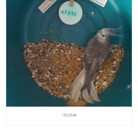
15A2646