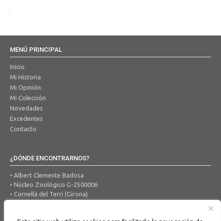
MENÚ PRINCIPAL
Inicio
Mi Historia
Mi Opinión
Mi Colección
Novedades
Excedentes
Contacto
¿DÓNDE ENCONTRARNOS?
• Albert Clemente Badosa
• Núcleo Zoológico G-2500006
• Cornellà del Terri (Girona)
• Tel. 650 456 605
• Correo Electrónico:
ocells@hotmail.com