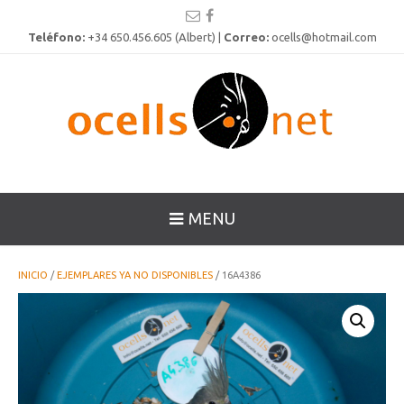
Teléfono:
+34 650.456.605 (Albert) |
Correo:
ocells@hotmail.com
MENU
INICIO
/
EJEMPLARES YA NO DISPONIBLES
/ 16A4386