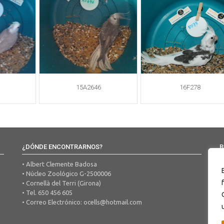
15A2646
16F278
¿DÓNDE ENCONTRARNOS?
B
• Albert Clemente Badosa
• Núcleo Zoológico G-2500006
• Cornellà del Terri (Girona)
• Tel. 650 456 605
• Correo Electrónico:
ocells@hotmail.com