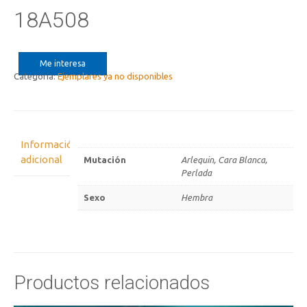
18A508
Me interesa
Categoría:
Ejemplares ya no disponibles
Información
adicional
Mutación
Arlequin, Cara Blanca,
Perlada
Sexo
Hembra
Productos relacionados