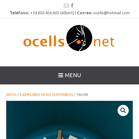
Teléfono:
+34 650.456.605 (Albert) |
Correo:
ocells@hotmail.com
MENU
INICIO
/
EJEMPLARES YA NO DISPONIBLES
/ 18A508