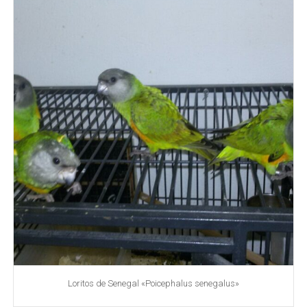
Loritos de Senegal «Poicephalus senegalus»