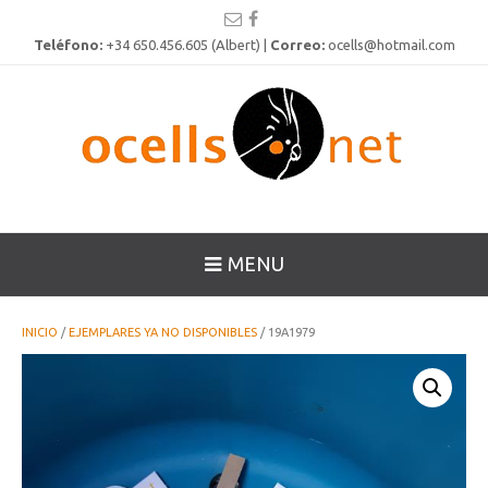
Teléfono:
+34 650.456.605 (Albert) |
Correo:
ocells@hotmail.com
MENU
INICIO
/
EJEMPLARES YA NO DISPONIBLES
/ 19A1979