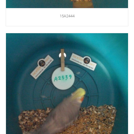
15A2444