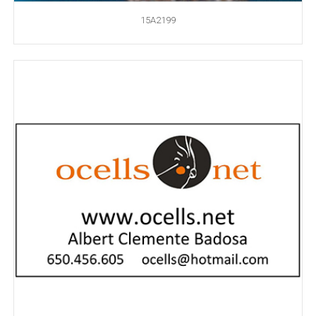
15A2199