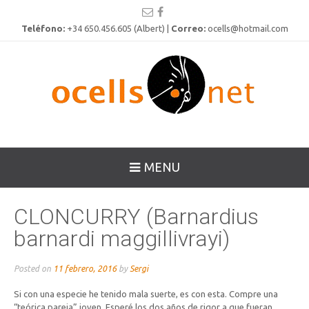
Teléfono:
+34 650.456.605 (Albert) |
Correo:
ocells@hotmail.com
MENU
CLONCURRY (Barnardius
barnardi maggillivrayi)
Posted on
11 febrero, 2016
by
Sergi
Si con una especie he tenido mala suerte, es con esta. Compre una
“teórica pareja” joven. Esperé los dos años de rigor a que fueran