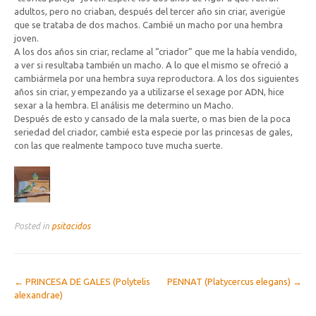
adultos, pero no criaban, después del tercer año sin criar, averigüe
que se trataba de dos machos. Cambié un macho por una hembra
joven.
A los dos años sin criar, reclame al “criador” que me la había vendido,
a ver si resultaba también un macho. A lo que el mismo se ofreció a
cambiármela por una hembra suya reproductora. A los dos siguientes
años sin criar, y empezando ya a utilizarse el sexage por ADN, hice
sexar a la hembra. El análisis me determino un Macho.
Después de esto y cansado de la mala suerte, o mas bien de la poca
seriedad del criador, cambié esta especie por las princesas de gales,
con las que realmente tampoco tuve mucha suerte.
Posted in
psitacidos
Post
←
PRINCESA DE GALES (Polytelis
PENNAT (Platycercus elegans)
→
alexandrae)
navigation