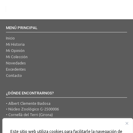
MENÚ PRINCIPAL
Inicio
Mi Historia
Mi Opinión
Mi Colección
Novedades
Excedentes
Contacto
¿DÓNDE ENCONTRARNOS?
• Albert Clemente Badosa
• Núcleo Zoológico G-2500006
• Cornellà del Terri (Girona)
• Tel. 650 456 605
• Correo Electrónico:
ocells@hotmail.com
Este sitio web utiliza cookies para facilitarle la navegación de