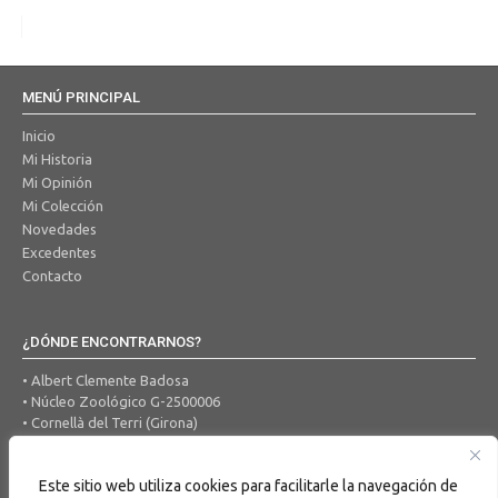
MENÚ PRINCIPAL
Inicio
Mi Historia
Mi Opinión
Mi Colección
Novedades
Excedentes
Contacto
¿DÓNDE ENCONTRARNOS?
• Albert Clemente Badosa
• Núcleo Zoológico G-2500006
• Cornellà del Terri (Girona)
• Tel. 650 456 605
• Correo Electrónico:
ocells@hotmail.com
Este sitio web utiliza cookies para facilitarle la navegación de