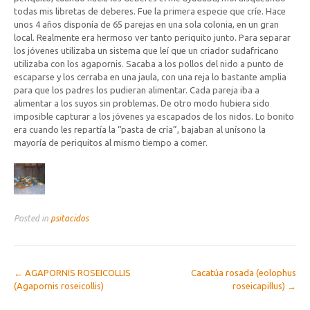
todas mis libretas de deberes. Fue la primera especie que críe. Hace
unos 4 años disponía de 65 parejas en una sola colonia, en un gran
local. Realmente era hermoso ver tanto periquito junto. Para separar
los jóvenes utilizaba un sistema que leí que un criador sudafricano
utilizaba con los agapornis. Sacaba a los pollos del nido a punto de
escaparse y los cerraba en una jaula, con una reja lo bastante amplia
para que los padres los pudieran alimentar. Cada pareja iba a
alimentar a los suyos sin problemas. De otro modo hubiera sido
imposible capturar a los jóvenes ya escapados de los nidos. Lo bonito
era cuando les repartía la “pasta de cría”, bajaban al unísono la
mayoría de periquitos al mismo tiempo a comer.
Posted in
psitacidos
Post
←
AGAPORNIS ROSEICOLLIS
Cacatúa rosada (eolophus
(Agapornis roseicollis)
roseicapillus)
→
navigation