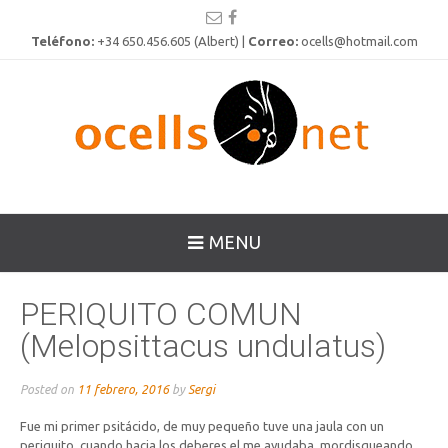
Teléfono:
+34 650.456.605 (Albert) |
Correo:
ocells@hotmail.com
MENU
PERIQUITO COMUN
(Melopsittacus undulatus)
Posted on
11 febrero, 2016
by
Sergi
Fue mi primer psitácido, de muy pequeño tuve una jaula con un
periquito, cuando hacia los deberes el me ayudaba, mordisqueando