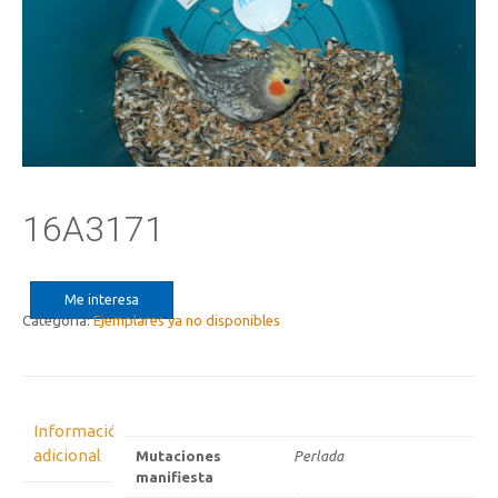
16A3171
Me interesa
Categoría:
Ejemplares ya no disponibles
Información
adicional
Mutaciones
Perlada
manifiesta