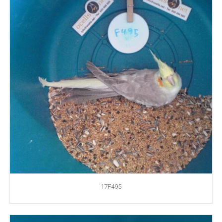
17F495