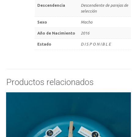
Descendencia
Descendiente de parejas de
selección
Sexo
Macho
Año de Nacimiento
2016
Estado
D I S P O N I B L E
Productos relacionados