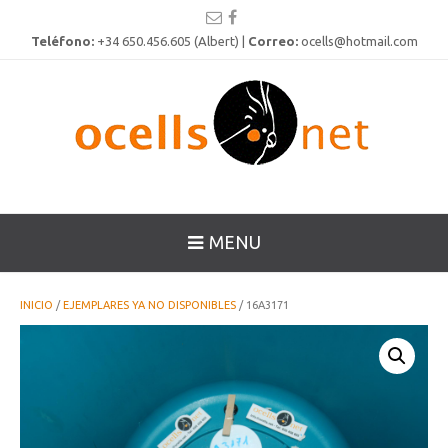
Teléfono:
+34 650.456.605 (Albert) |
Correo:
ocells@hotmail.com
MENU
INICIO
/
EJEMPLARES YA NO DISPONIBLES
/ 16A3171