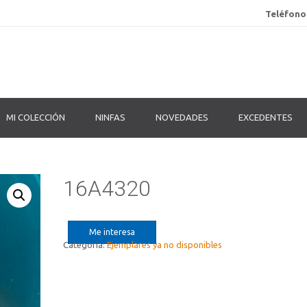
Teléfono
MI COLECCIÓN
NINFAS
NOVEDADES
EXCEDENTES
16A4320
Me interesa
Categoría:
Ejemplares ya no disponibles