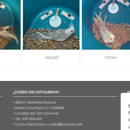
16A3403
15F365
¿DÓNDE ENCONTRARNOS?
B
• Albert Clemente Badosa
• Núcleo Zoológico G-2500006
• Cornellà del Terri (Girona)
• Tel. 650 456 605
• Correo Electrónico:
ocells@hotmail.com