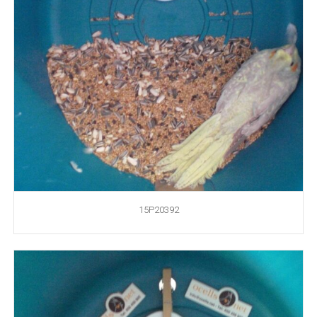
15P20392