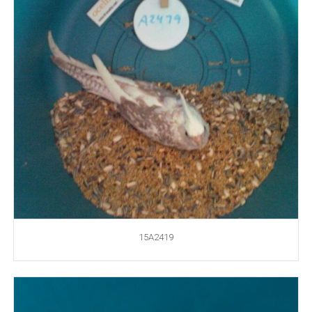
15A2419