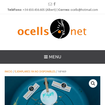
Teléfono:
+34 650.456.605 (Albert) |
Correo:
ocells@hotmail.com
MENU
INICIO
/
EJEMPLARES YA NO DISPONIBLES
/ 16F469