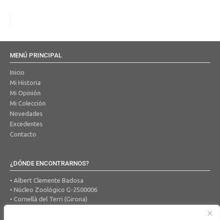
MENÚ PRINCIPAL
Inicio
Mi Historia
Mi Opinión
Mi Colección
Novedades
Excedentes
Contacto
¿DÓNDE ENCONTRARNOS?
• Albert Clemente Badosa
• Núcleo Zoológico G-2500006
• Cornellà del Terri (Girona)
• Tel. 650 456 605
• Correo Electrónico:
ocells@hotmail.com