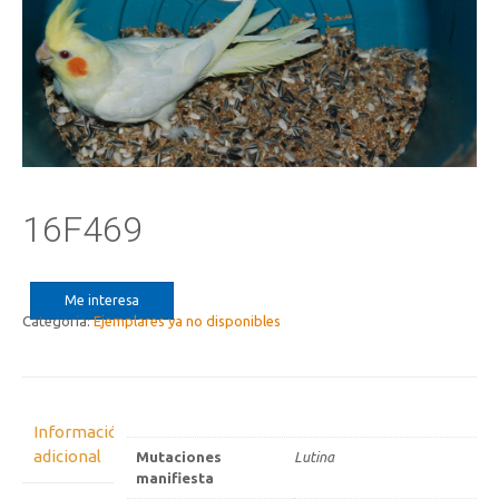
16F469
Me interesa
Categoría:
Ejemplares ya no disponibles
Información
adicional
Mutaciones
Lutina
manifiesta