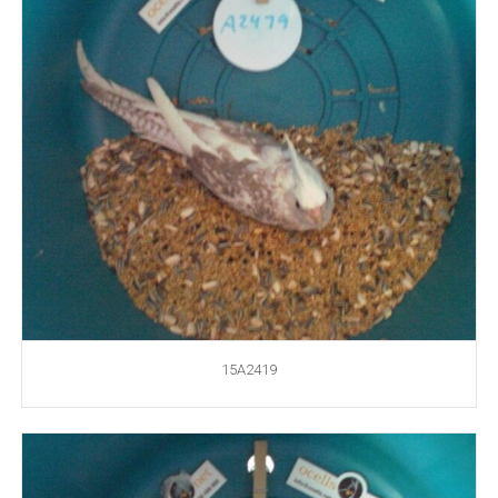
15A2419