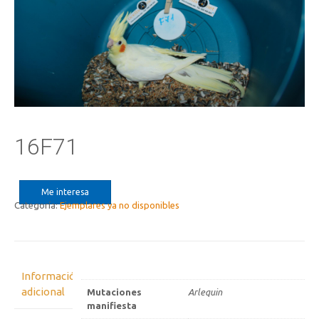
16F71
Me interesa
Categoría:
Ejemplares ya no disponibles
Información
adicional
Mutaciones
Arlequin
manifiesta