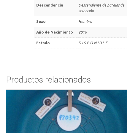
Descendencia
Descendiente de parejas de
selección
Sexo
Hembra
Año de Nacimiento
2016
Estado
D I S P O N I B L E
Productos relacionados