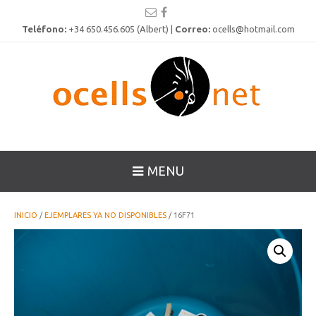
Teléfono:
+34 650.456.605 (Albert) |
Correo:
ocells@hotmail.com
MENU
INICIO
/
EJEMPLARES YA NO DISPONIBLES
/ 16F71