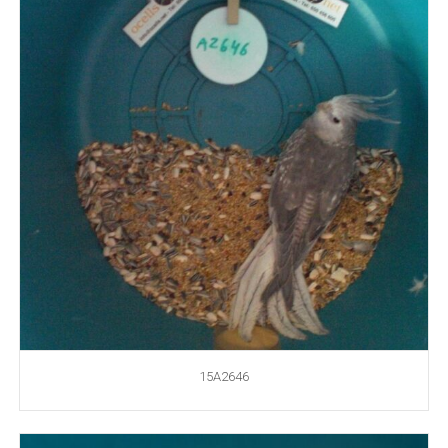
15A2646