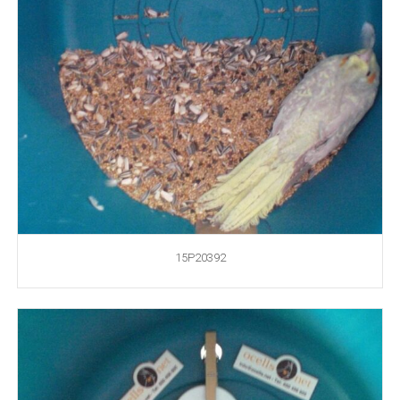
15P20392