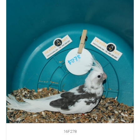
16F278