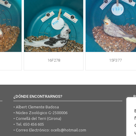
16F278
15F377
¿DÓNDE ENCONTRARNOS?
B
• Albert Clemente Badosa
• Núcleo Zoológico G-2500006
• Cornellà del Terri (Girona)
• Tel. 650 456 605
• Correo Electrónico:
ocells@hotmail.com