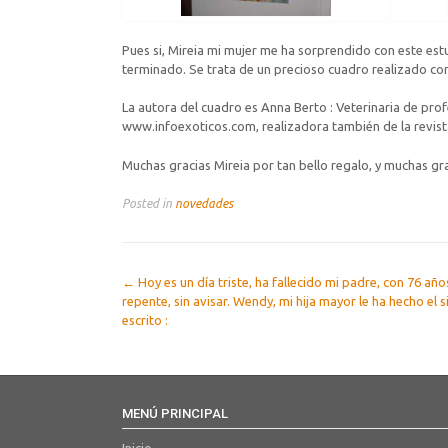
Pues si, Mireia mi mujer me ha sorprendido con este es
terminado. Se trata de un precioso cuadro realizado co
La autora del cuadro es Anna Berto : Veterinaria de pro
www.infoexoticos.com, realizadora también de la revista d
Muchas gracias Mireia por tan bello regalo, y muchas gr
Posted in
novedades
Post
←
Hoy es un día triste, ha fallecido mi padre, con 76 año
repente, sin avisar. Wendy, mi hija mayor le ha hecho el 
navigation
escrito :
MENÚ PRINCIPAL
Inicio