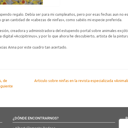
tupendo regalo. Debía ser para mi cumpleaños, pero por esas fechas aun no e
n gran cantidad de «cabezas de ninfas», como sabéis mi especie preferida.
fesión, creadora y administradora del estupendo portal sobre animales exçót
igital «Accipitrinus», y por lo que ahora he descubierto, artista de la pintur
acias Anna por este cuadro tan acertado.
s, de
Articulo sobre ninfas en la revista especializada «Animal
siguiente
¿DÓNDE ENCONTRARNOS?
B
• Albert Clemente Badosa