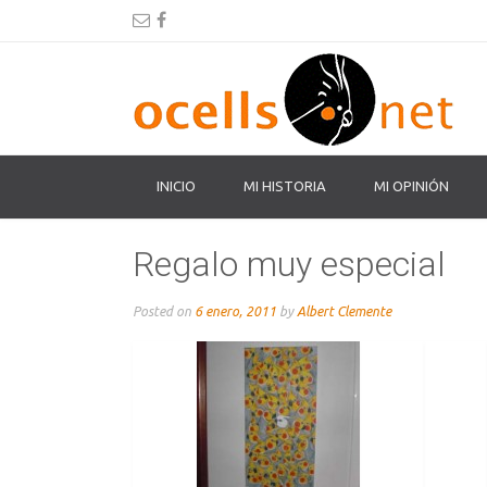
INICIO
MI HISTORIA
MI OPINIÓN
Regalo muy especial
Posted on
6 enero, 2011
by
Albert Clemente